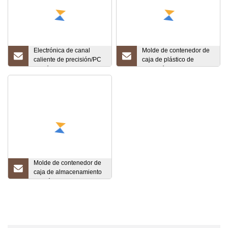
Electrónica de canal
Molde de contenedor de
caliente de precisión/PC
caja de plástico de
doméstica/caja de
inyección de alta
teléfono
resistencia
ABS/cubierta/pieza de
juguete de carcasa molde
de inyección de plástico
Molde de contenedor de
caja de almacenamiento
de plástico transparente