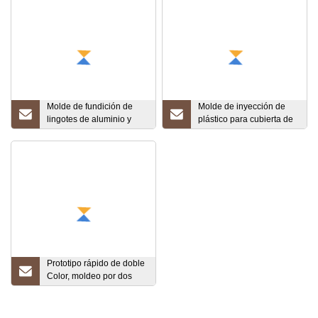
Molde de fundición de
Molde de inyección de
lingotes de aluminio y
plástico para cubierta de
zinc fundido de metal
lavadora, molde
personalizado de alta
automático de plástico
precisión
para electrodomésticos
Prototipo rápido de doble
Color, moldeo por dos
disparos, revestimiento
de película IMD/Iml,
molde de inyección de