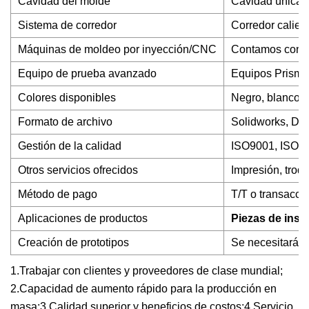
Cavidad del molde
Cavidad única o
Sistema de corredor
Corredor calient
Máquinas de moldeo por inyección/CNC
Contamos con m
Equipo de prueba avanzado
Equipos Prismo 
Colores disponibles
Negro, blanco, t
Formato de archivo
Solidworks, DW
Gestión de la calidad
ISO9001, ISO
Otros servicios ofrecidos
Impresión, troq
Método de pago
T/T o transaccio
Aplicaciones de productos
Piezas de inst
Creación de prototipos
Se necesitarán 
1.Trabajar con clientes y proveedores de clase mundial;
2.Capacidad de aumento rápido para la producción en
masa;3.Calidad superior y beneficios de costos;4.Servicio